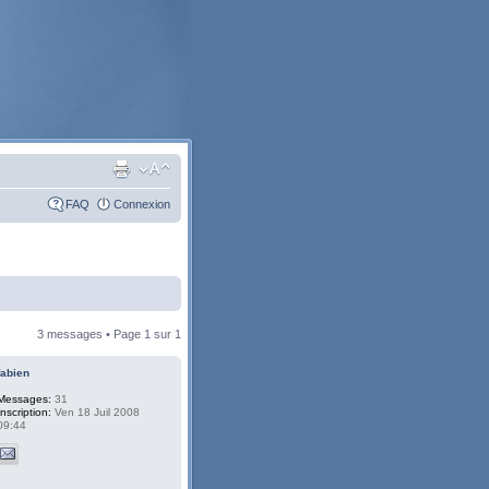
FAQ
Connexion
3 messages • Page
1
sur
1
fabien
Messages:
31
Inscription:
Ven 18 Juil 2008
09:44