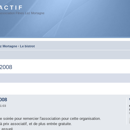
A C T I F
Association Flines Lez Mortagne
ez Mortagne
‹
Le bistrot
 2008
008
1:03
te soirée pour remercier l'association pour cette organisation.
rix associatif, et de plus entrée gratuite.
ssuré...........