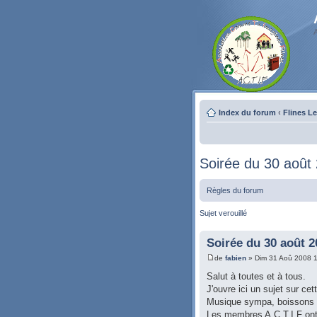
Index du forum
‹
Flines L
Soirée du 30 août
Règles du forum
Sujet verouillé
Soirée du 30 août 2
de
fabien
» Dim 31 Aoû 2008 1
Salut à toutes et à tous.
J'ouvre ici un sujet sur cet
Musique sympa, boissons à p
Les membres A.C.T.I.F ont a