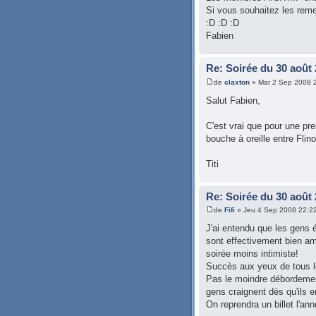
Si vous souhaitez les remer
:D :D :D
Fabien
Re: Soirée du 30 août
de
claxton
» Mar 2 Sep 2008 
Salut Fabien,
C'est vrai que pour une pr
bouche à oreille entre Flino
Titi
Re: Soirée du 30 août
de
Fifi
» Jeu 4 Sep 2008 22:2
J'ai entendu que les gens éta
sont effectivement bien amus
soirée moins intimiste!
Succès aux yeux de tous le
Pas le moindre débordement
gens craignent dès qu'ils e
On reprendra un billet l'an