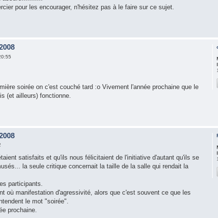
cier pour les encourager, n'hésitez pas à le faire sur ce sujet.
 2008
20:55
emière soirée on c'est couché tard :o Vivement l'année prochaine que le
is (et ailleurs) fonctionne.
 2008
2
ient satisfaits et qu'ils nous félicitaient de l'initiative d'autant qu'ils se
és... la seule critique concernait la taille de la salle qui rendait la
s participants.
 où manifestation d'agressivité, alors que c'est souvent ce que les
ntendent le mot "soirée".
née prochaine.