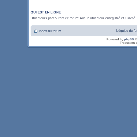
QUI EST EN LIGNE
Utilisateurs parcourant ce forum: Aucun utilisateur enregistré et 1 invité
L’équipe du f
Index du forum
Powered by
phpBB
©
Traduction 