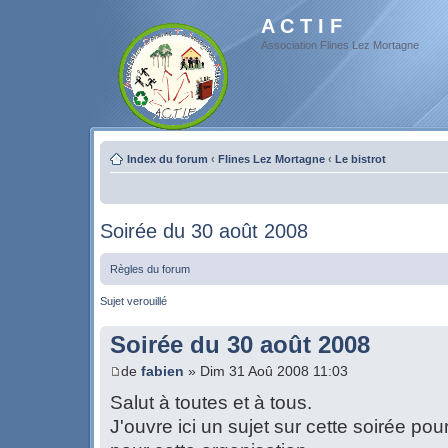
A C T I F
Association Flines Lez Mortagne
Index du forum
‹
Flines Lez Mortagne
‹
Le bistrot
Soirée du 30 août 2008
Règles du forum
Sujet verouillé
Soirée du 30 août 2008
de
fabien
» Dim 31 Aoû 2008 11:03
Salut à toutes et à tous.
J'ouvre ici un sujet sur cette soirée pou