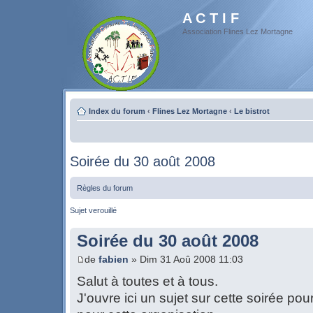
A C T I F
Association Flines Lez Mortagne
Index du forum
‹
Flines Lez Mortagne
‹
Le bistrot
Soirée du 30 août 2008
Règles du forum
Sujet verouillé
Soirée du 30 août 2008
de
fabien
» Dim 31 Aoû 2008 11:03
Salut à toutes et à tous.
J'ouvre ici un sujet sur cette soirée pou