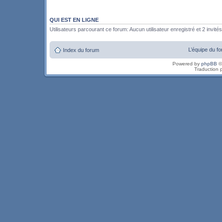
QUI EST EN LIGNE
Utilisateurs parcourant ce forum: Aucun utilisateur enregistré et 2 invités
L’équipe du f
Index du forum
Powered by
phpBB
©
Traduction 