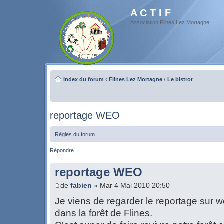
A C T I F
Association Flines Lez Mortagne
Index du forum
‹
Flines Lez Mortagne
‹
Le bistrot
reportage WEO
Règles du forum
Répondre
reportage WEO
de
fabien
» Mar 4 Mai 2010 20:50
Je viens de regarder le reportage sur w
dans la forêt de Flines.