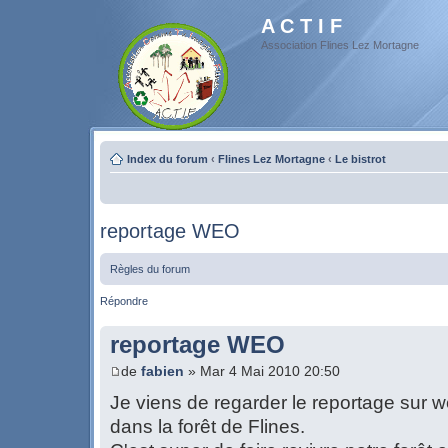
A C T I F
Association Flines Lez Mortagne
Index du forum
‹
Flines Lez Mortagne
‹
Le bistrot
reportage WEO
Règles du forum
Répondre
reportage WEO
de
fabien
» Mar 4 Mai 2010 20:50
Je viens de regarder le reportage sur w
dans la forêt de Flines.