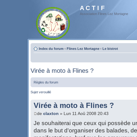
A C T I F
Association Flines Lez Mortagne
Index du forum
‹
Flines Lez Mortagne
‹
Le bistrot
Virée à moto à Flines ?
Règles du forum
Sujet verouillé
Virée à moto à Flines ?
de
claxton
» Lun 11 Aoû 2008 20:43
Je souhaiterai que ceux qui possède u
dans le but d'organiser des balades, d