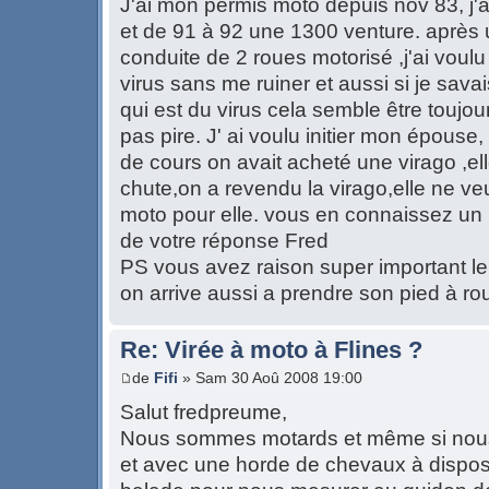
J'ai mon permis moto depuis nov 83, j'
et de 91 à 92 une 1300 venture. après 
conduite de 2 roues motorisé ,j'ai voulu v
virus sans me ruiner et aussi si je sava
qui est du virus cela semble être toujour
pas pire. J' ai voulu initier mon épouse
de cours on avait acheté une virago ,el
chute,on a revendu la virago,elle ne ve
moto pour elle. vous en connaissez un
de votre réponse Fred
PS vous avez raison super important le 
on arrive aussi a prendre son pied à rou
Re: Virée à moto à Flines ?
de
Fifi
» Sam 30 Aoû 2008 19:00
Salut fredpreume,
Nous sommes motards et même si nous
et avec une horde de chevaux à disposi