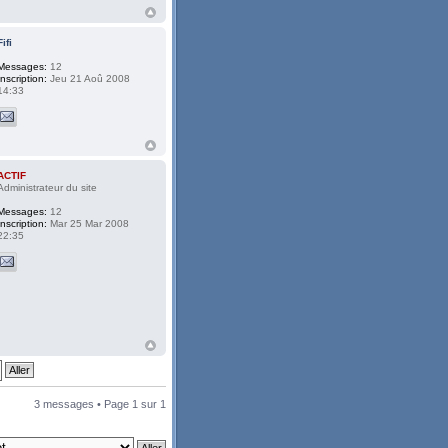
Fifi
Messages:
12
Inscription:
Jeu 21 Aoû 2008
14:33
ACTIF
Administrateur du site
Messages:
12
Inscription:
Mar 25 Mar 2008
22:35
3 messages • Page
1
sur
1