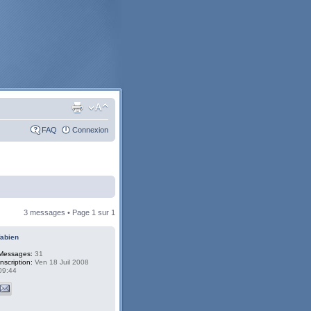
FAQ
Connexion
3 messages • Page
1
sur
1
fabien
Messages:
31
Inscription:
Ven 18 Juil 2008
09:44