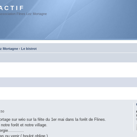
A C T I F
Association Flines Lez Mortagne
ez Mortagne
‹
Le bistrot
:50
ortage sur wéo sur la fête du 1er mai dans la forêt de Flines.
notre forêt et notre village.
ie.............
 pu venir ( boulot oblige )