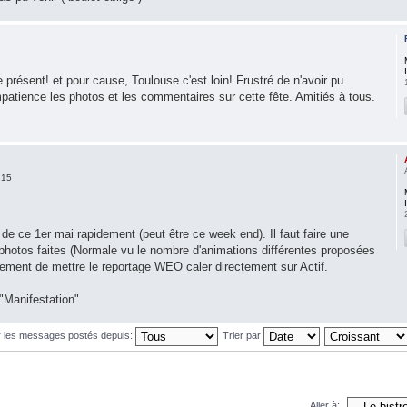
e présent! et pour cause, Toulouse c'est loin! Frustré de n'avoir pu
impatience les photos et les commentaires sur cette fête. Amitiés à tous.
:15
de ce 1er mai rapidement (peut être ce week end). Il faut faire une
 photos faites (Normale vu le nombre d'animations différentes proposées
lement de mettre le reportage WEO caler directement sur Actif.
 "Manifestation"
r les messages postés depuis:
Trier par
Aller à: