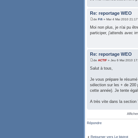
Re: reportage WEO
de
Fifi
» Mar 4 Mai 2010 21:17
Moi non plus, je n'ai pu êtr
participer, j'attends avec 
Re: reportage WEO
de
ACTIF
» Jeu 6 Mai 2010 17
Salut à tous,
Je vous prépare le résumé 
sélection sur les + de 200
cette année). Je tente éga
A très vite dans la section
Affiche
Répondre
Retourner vers Le bistrot