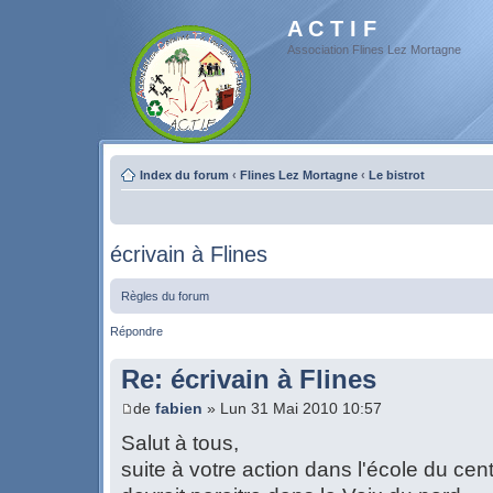
A C T I F
Association Flines Lez Mortagne
Index du forum
‹
Flines Lez Mortagne
‹
Le bistrot
écrivain à Flines
Règles du forum
Répondre
Re: écrivain à Flines
de
fabien
» Lun 31 Mai 2010 10:57
Salut à tous,
suite à votre action dans l'école du cen