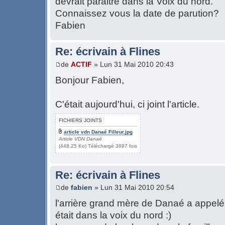
devrait paraitre dans la Voix du nord.
Connaissez vous la date de parution?
Fabien
Re: écrivain à Flines
de
ACTIF
» Lun 31 Mai 2010 20:43
Bonjour Fabien,
C'était aujourd'hui, ci joint l'article.
FICHIERS JOINTS
article vdn Danaé Filleur.jpg
Article VDN Danaé
(448.25 Ko) Téléchargé 3897 fois
Re: écrivain à Flines
de
fabien
» Lun 31 Mai 2010 20:54
l'arrière grand mère de Danaé a appelé 
était dans la voix du nord :)