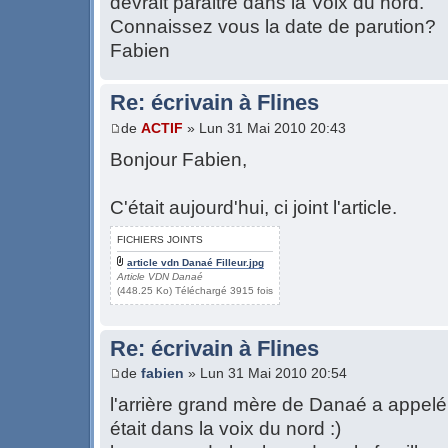
devrait paraitre dans la Voix du nord.
Connaissez vous la date de parution?
Fabien
Re: écrivain à Flines
de
ACTIF
» Lun 31 Mai 2010 20:43
Bonjour Fabien,
C'était aujourd'hui, ci joint l'article.
FICHIERS JOINTS
article vdn Danaé Filleur.jpg
Article VDN Danaé
(448.25 Ko) Téléchargé 3915 fois
Re: écrivain à Flines
de
fabien
» Lun 31 Mai 2010 20:54
l'arrière grand mère de Danaé a appelé 
était dans la voix du nord :)