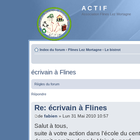
A C T I F
Association Flines Lez Mortagne
Index du forum
‹
Flines Lez Mortagne
‹
Le bistrot
écrivain à Flines
Règles du forum
Répondre
Re: écrivain à Flines
de
fabien
» Lun 31 Mai 2010 10:57
Salut à tous,
suite à votre action dans l'école du cen