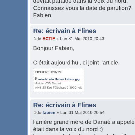
devrait paraitre dans la Voix du nord.
Connaissez vous la date de parution?
Fabien
Re: écrivain à Flines
de
ACTIF
» Lun 31 Mai 2010 20:43
Bonjour Fabien,
C'était aujourd'hui, ci joint l'article.
FICHIERS JOINTS
article vdn Danaé Filleur.jpg
Article VDN Danaé
(448.25 Ko) Téléchargé 3909 fois
Re: écrivain à Flines
de
fabien
» Lun 31 Mai 2010 20:54
l'arrière grand mère de Danaé a appelé 
était dans la voix du nord :)