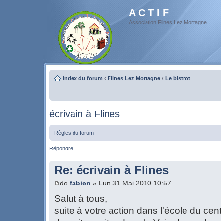
A C T I F
Association Flines Lez Mortagne
Index du forum
‹
Flines Lez Mortagne
‹
Le bistrot
écrivain à Flines
Règles du forum
Répondre
Re: écrivain à Flines
de
fabien
» Lun 31 Mai 2010 10:57
Salut à tous,
suite à votre action dans l'école du cen