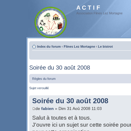
A C T I F
Association Flines Lez Mortagne
Index du forum
‹
Flines Lez Mortagne
‹
Le bistrot
Soirée du 30 août 2008
Règles du forum
Sujet verouillé
Soirée du 30 août 2008
de
fabien
» Dim 31 Aoû 2008 11:03
Salut à toutes et à tous.
J'ouvre ici un sujet sur cette soirée pou