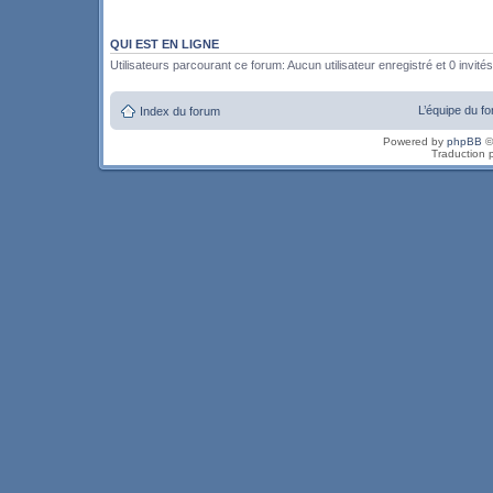
QUI EST EN LIGNE
Utilisateurs parcourant ce forum: Aucun utilisateur enregistré et 0 invités
L’équipe du f
Index du forum
Powered by
phpBB
©
Traduction 