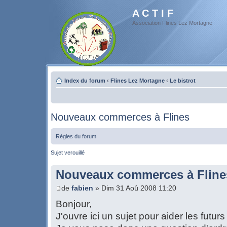
A C T I F
Association Flines Lez Mortagne
Index du forum
‹
Flines Lez Mortagne
‹
Le bistrot
Nouveaux commerces à Flines
Règles du forum
Sujet verouillé
Nouveaux commerces à Fline
de
fabien
» Dim 31 Aoû 2008 11:20
Bonjour,
J'ouvre ici un sujet pour aider les futu