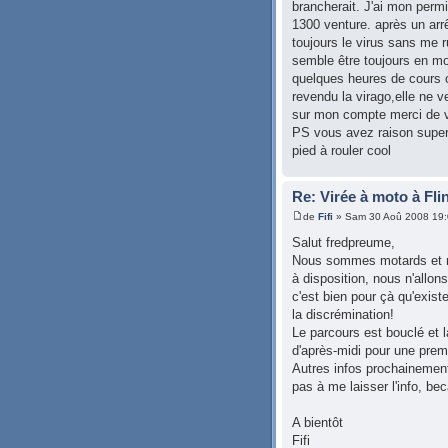
brancherait. J'ai mon perm
1300 venture. après un arrê
toujours le virus sans me r
semble être toujours en moi 
quelques heures de cours o
revendu la virago,elle ne 
sur mon compte merci de v
PS vous avez raison super 
pied à rouler cool
Re: Virée à moto à Fli
de
Fifi
» Sam 30 Aoû 2008 19
Salut fredpreume,
Nous sommes motards et m
à disposition, nous n'allo
c'est bien pour çà qu'exist
la discrémination!
Le parcours est bouclé et 
d'après-midi pour une prem
Autres infos prochainement.
pas à me laisser l'info, be
A bientôt
Fifi