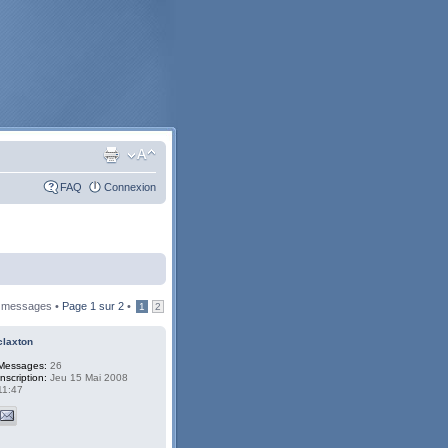
FAQ
Connexion
 messages •
Page
1
sur
2
•
1
2
claxton
Messages:
26
Inscription:
Jeu 15 Mai 2008
11:47