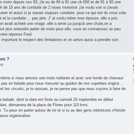
is moto depuis nov 83, j'ai eu de 84 à 91 une cb 650 et de 91 à 92 une
t de 15 ans de conduite de 2 roues motorisé ,j'ai voulu voir si j'avais
uiner et aussi si je savais toujours conduire. pour ce qui est du virus cela
et la conduite ... pas pire. J' ai voulu initier mon épouse, elle a pris
n avait acheté une virago ,elle a aimé ça jusqu'à une chute,on a
veut plus entendre parler de moto pour elle. vous en connaissez un peu
otre réponse Fred
important le respect des limitations et on arrive aussi a prendre son
nes ?
:00
ême si nous aimons une moto rutilante et avec une horde de chevaux
ns pas en balade pour nous mesurer au guidon de nos superbes engins...
ent les circuits; je te rassure, je ne pense pas que nous soyons à faire de
la balade, dont la date est fixée au samedi 20 septembre en début
ière, démarrera de la place de Flines pour 110 kms.
 Tu peux en parler autour de toi et si tu as des gens intéréssés n'hésite
cause organisation.