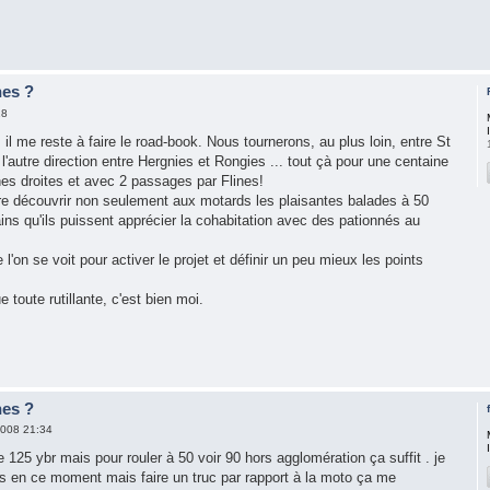
nes ?
18
 il me reste à faire le road-book. Nous tournerons, au plus loin, entre St
'autre direction entre Hergnies et Rongies ... tout çà pour une centaine
nes droites et avec 2 passages par Flines!
aire découvrir non seulement aux motards les plaisantes balades à 50
ins qu'ils puissent apprécier la cohabitation avec des pationnés au
e l'on se voit pour activer le projet et définir un peu mieux les points
e toute rutillante, c'est bien moi.
nes ?
2008 21:34
ne 125 ybr mais pour rouler à 50 voir 90 hors agglomération ça suffit . je
s en ce moment mais faire un truc par rapport à la moto ça me