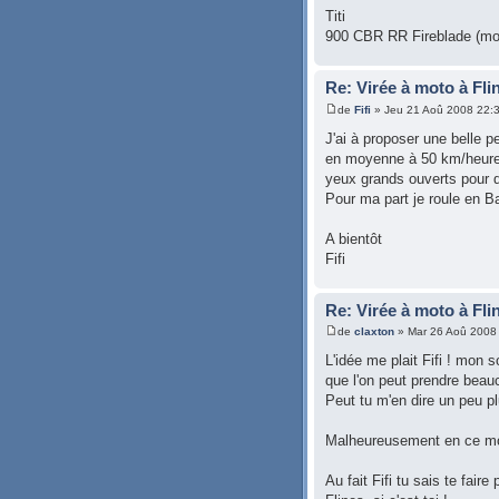
Titi
900 CBR RR Fireblade (mo
Re: Virée à moto à Fli
de
Fifi
» Jeu 21 Aoû 2008 22:
J'ai à proposer une belle p
en moyenne à 50 km/heure a
yeux grands ouverts pour 
Pour ma part je roule en 
A bientôt
Fifi
Re: Virée à moto à Fli
de
claxton
» Mar 26 Aoû 2008
L'idée me plait Fifi ! mon 
que l'on peut prendre beau
Peut tu m'en dire un peu plu
Malheureusement en ce mom
Au fait Fifi tu sais te faire