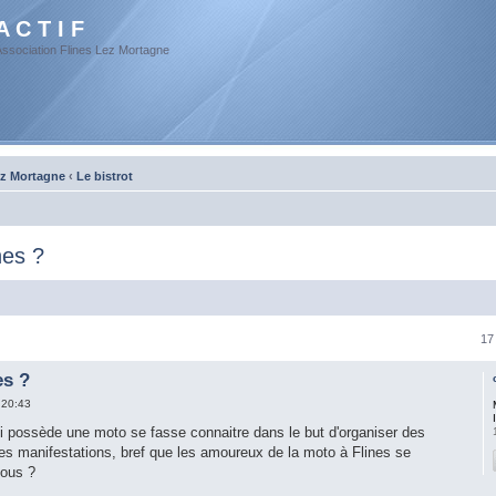
A C T I F
Association Flines Lez Mortagne
ez Mortagne
‹
Le bistrot
nes ?
17
es ?
 20:43
i possède une moto se fasse connaitre dans le but d'organiser des
es manifestations, bref que les amoureux de la moto à Flines se
vous ?