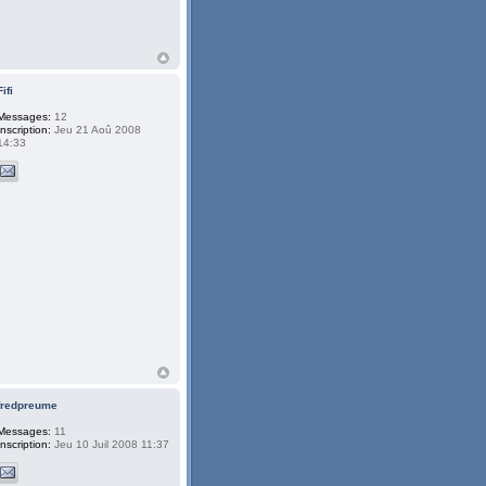
Fifi
Messages:
12
Inscription:
Jeu 21 Aoû 2008
14:33
fredpreume
Messages:
11
Inscription:
Jeu 10 Juil 2008 11:37