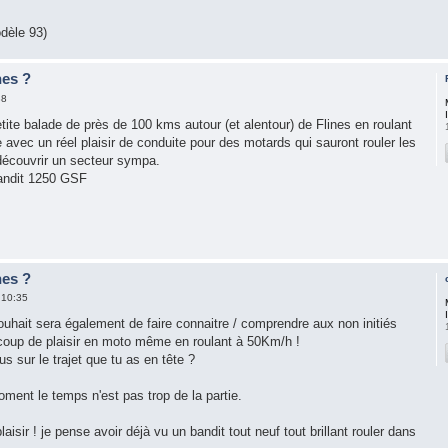
dèle 93)
nes ?
38
etite balade de près de 100 kms autour (et alentour) de Flines en roulant
vec un réel plaisir de conduite pour des motards qui sauront rouler les
découvrir un secteur sympa.
Bandit 1250 GSF
nes ?
 10:35
souhait sera également de faire connaitre / comprendre aux non initiés
coup de plaisir en moto même en roulant à 50Km/h !
s sur le trajet que tu as en tête ?
ent le temps n'est pas trop de la partie.
 plaisir ! je pense avoir déjà vu un bandit tout neuf tout brillant rouler dans