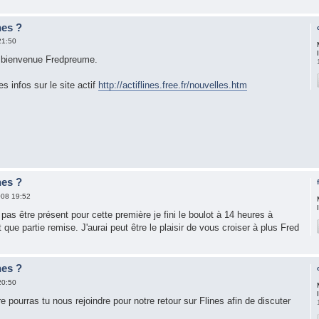
nes ?
21:50
le bienvenue Fredpreume.
es infos sur le site actif
http://actiflines.free.fr/nouvelles.htm
nes ?
008 19:52
rai pas être présent pour cette première je fini le boulot à 14 heures à
que partie remise. J'aurai peut être le plaisir de vous croiser à plus Fred
nes ?
20:50
e pourras tu nous rejoindre pour notre retour sur Flines afin de discuter