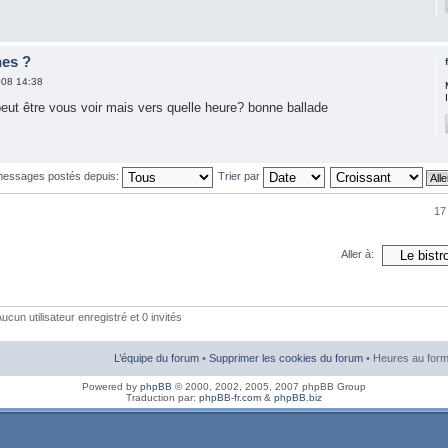
nes ?
008 14:38
peut être vous voir mais vers quelle heure? bonne ballade
 messages postés depuis:
Trier par
17
Aller à:
ucun utilisateur enregistré et 0 invités
L’équipe du forum
•
Supprimer les cookies du forum
• Heures au form
Powered by
phpBB
© 2000, 2002, 2005, 2007 phpBB Group
Traduction par:
phpBB-fr.com
&
phpBB.biz