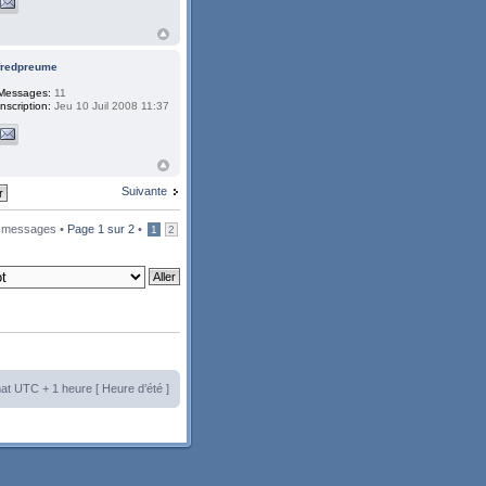
fredpreume
Messages:
11
Inscription:
Jeu 10 Juil 2008 11:37
Suivante
 messages •
Page
1
sur
2
•
1
2
at UTC + 1 heure [ Heure d’été ]