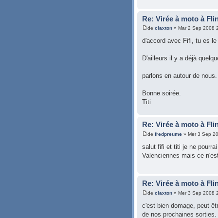
Re: Virée à moto à Fli
de
claxton
» Mar 2 Sep 2008 
d'accord avec Fifi, tu es 
D'ailleurs il y a déjà quelqu
parlons en autour de nous.
Bonne soirée.
Titi
Re: Virée à moto à Fli
de
fredpreume
» Mer 3 Sep 2
salut fifi et titi je ne pour
Valenciennes mais ce n'est 
Re: Virée à moto à Fli
de
claxton
» Mer 3 Sep 2008 
c'est bien domage, peut êtr
de nos prochaines sorties.