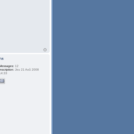
Fifi
Messages:
12
Inscription:
Jeu 21 Aoû 2008
14:33