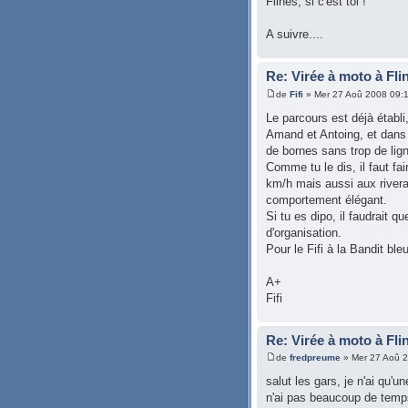
Flines, si c'est toi !
A suivre....
Re: Virée à moto à Fli
de
Fifi
» Mer 27 Aoû 2008 09:
Le parcours est déjà établi,
Amand et Antoing, et dans l
de bornes sans trop de lig
Comme tu le dis, il faut f
km/h mais aussi aux rivera
comportement élégant.
Si tu es dipo, il faudrait qu
d'organisation.
Pour le Fifi à la Bandit bleu
A+
Fifi
Re: Virée à moto à Fli
de
fredpreume
» Mer 27 Aoû 
salut les gars, je n'ai qu'u
n'ai pas beaucoup de temp