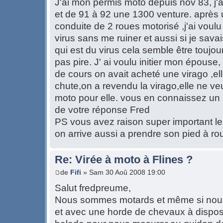
J'ai mon permis moto depuis nov 83, j'
et de 91 à 92 une 1300 venture. après 
conduite de 2 roues motorisé ,j'ai voulu v
virus sans me ruiner et aussi si je sava
qui est du virus cela semble être toujour
pas pire. J' ai voulu initier mon épouse
de cours on avait acheté une virago ,el
chute,on a revendu la virago,elle ne ve
moto pour elle. vous en connaissez un
de votre réponse Fred
PS vous avez raison super important le 
on arrive aussi a prendre son pied à rou
Re: Virée à moto à Flines ?
de
Fifi
» Sam 30 Aoû 2008 19:00
Salut fredpreume,
Nous sommes motards et même si nous
et avec une horde de chevaux à disposi