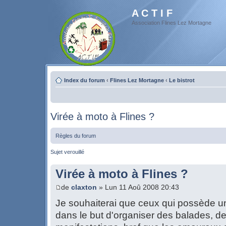
A C T I F
Association Flines Lez Mortagne
Index du forum
‹
Flines Lez Mortagne
‹
Le bistrot
Virée à moto à Flines ?
Règles du forum
Sujet verouillé
Virée à moto à Flines ?
de
claxton
» Lun 11 Aoû 2008 20:43
Je souhaiterai que ceux qui possède u
dans le but d'organiser des balades, d