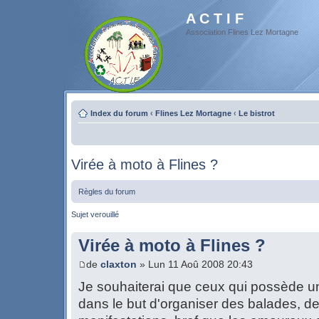
A C T I F
Association Flines Lez Mortagne
Index du forum
‹
Flines Lez Mortagne
‹
Le bistrot
Virée à moto à Flines ?
Règles du forum
Sujet verouillé
Virée à moto à Flines ?
de
claxton
» Lun 11 Aoû 2008 20:43
Je souhaiterai que ceux qui possède u
dans le but d'organiser des balades, d