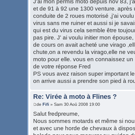
J'ai mon permis moto depuis nov 83, j'
et de 91 à 92 une 1300 venture. après 
conduite de 2 roues motorisé ,j'ai voulu v
virus sans me ruiner et aussi si je sava
qui est du virus cela semble être toujour
pas pire. J' ai voulu initier mon épouse
de cours on avait acheté une virago ,el
chute,on a revendu la virago,elle ne ve
moto pour elle. vous en connaissez un
de votre réponse Fred
PS vous avez raison super important le 
on arrive aussi a prendre son pied à rou
Re: Virée à moto à Flines ?
de
Fifi
» Sam 30 Aoû 2008 19:00
Salut fredpreume,
Nous sommes motards et même si nous
et avec une horde de chevaux à disposi