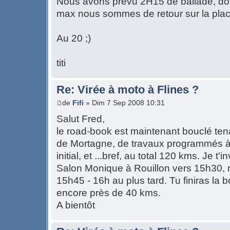
Nous avons prévu 2H15 de ballade, do
max nous sommes de retour sur la plac
Au 20 ;)
titi
Re: Virée à moto à Flines ?
de
Fifi
» Dim 7 Sep 2008 10:31
Salut Fred,
le road-book est maintenant bouclé ten
de Mortagne, de travaux programmés à f
initial, et ...bref, au total 120 kms. Je t'
Salon Monique à Rouillon vers 15h30, n
15h45 - 16h au plus tard. Tu finiras la
encore près de 40 kms.
A bientôt