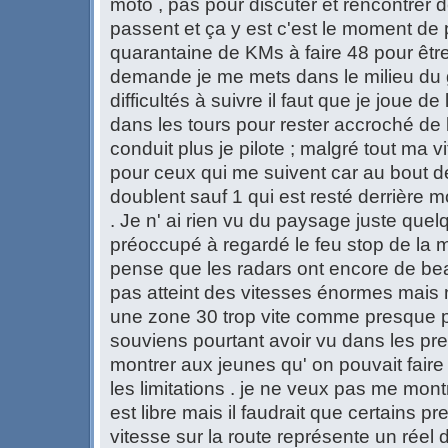
moto , pas pour discuter et rencontrer
passent et ça y est c'est le moment de pa
quarantaine de KMs à faire 48 pour êtr
demande je me mets dans le milieu du g
difficultés à suivre il faut que je joue de
dans les tours pour rester accroché de l
conduit plus je pilote ; malgré tout ma vi
pour ceux qui me suivent car au bout 
doublent sauf 1 qui est resté derrière mo
. Je n' ai rien vu du paysage juste quel
préoccupé à regardé le feu stop de la 
pense que les radars ont encore de bea
pas atteint des vitesses énormes mai
une zone 30 trop vite comme presque pa
souviens pourtant avoir vu dans les prem
montrer aux jeunes qu' on pouvait faire
les limitations . je ne veux pas me mon
est libre mais il faudrait que certains 
vitesse sur la route représente un réel d