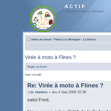
A C T I F
Association Flines Lez Mortagne
Index du forum
‹
Flines Lez Mortagne
‹
Le bistrot
Virée à moto à Flines ?
Règles du forum
Sujet verouillé
Re: Virée à moto à Flines ?
de
claxton
» Jeu 4 Sep 2008 20:38
salut Fred,