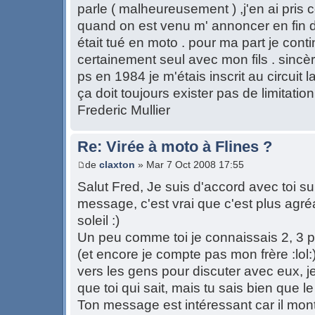
parle ( malheureusement ) ,j'en ai pris
quand on est venu m' annoncer en fin 
était tué en moto . pour ma part je cont
certainement seul avec mon fils . sinc
ps en 1984 je m'étais inscrit au circuit 
ça doit toujours exister pas de limitatio
Frederic Mullier
Re: Virée à moto à Flines ?
de
claxton
» Mar 7 Oct 2008 17:55
Salut Fred, Je suis d'accord avec toi su
message, c'est vrai que c'est plus agré
soleil :)
Un peu comme toi je connaissais 2, 3 p
(et encore je compte pas mon frère :lol:) m
vers les gens pour discuter avec eux, j
que toi qui sait, mais tu sais bien que 
Ton message est intéressant car il mont