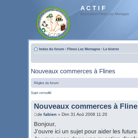
A C T I F
Association Flines Lez Mortagne
Index du forum
‹
Flines Lez Mortagne
‹
Le bistrot
Nouveaux commerces à Flines
Règles du forum
Sujet verouillé
Nouveaux commerces à Fline
de
fabien
» Dim 31 Aoû 2008 11:20
Bonjour,
J'ouvre ici un sujet pour aider les futu