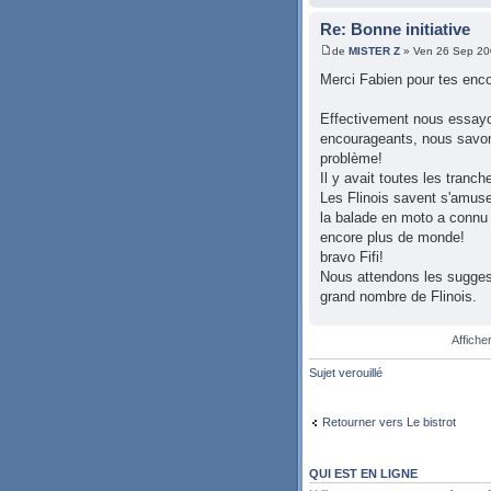
Re: Bonne initiative
de
MISTER Z
» Ven 26 Sep 20
Merci Fabien pour tes enc
Effectivement nous essayon
encourageants, nous savons
problème!
Il y avait toutes les tranch
Les Flinois savent s'amuser 
la balade en moto a connu 
encore plus de monde!
bravo Fifi!
Nous attendons les suggest
grand nombre de Flinois.
Affiche
Sujet verouillé
Retourner vers Le bistrot
QUI EST EN LIGNE