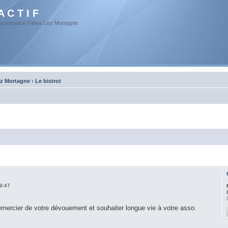
A C T I F
Association Flines Lez Mortagne
ez Mortagne
‹
Le bistrot
9:47
emercier de votre dévouement et souhaiter longue vie à votre asso.