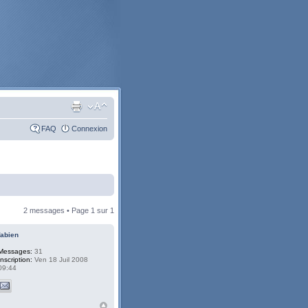
FAQ
Connexion
2 messages • Page
1
sur
1
fabien
Messages:
31
Inscription:
Ven 18 Juil 2008
09:44