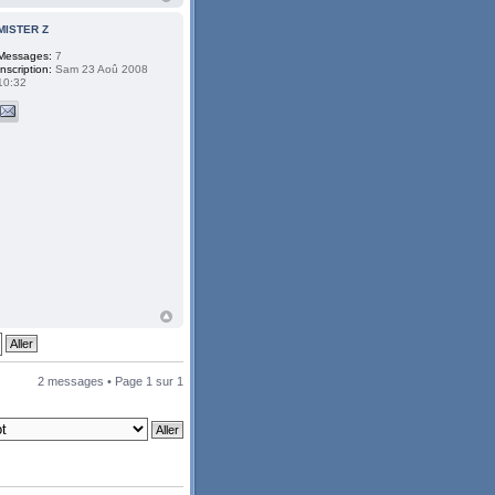
MISTER Z
Messages:
7
Inscription:
Sam 23 Aoû 2008
10:32
2 messages • Page
1
sur
1