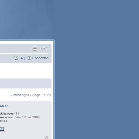
FAQ
Connexion
2 messages • Page
1
sur
1
fabien
Messages:
31
Inscription:
Ven 18 Juil 2008
09:44