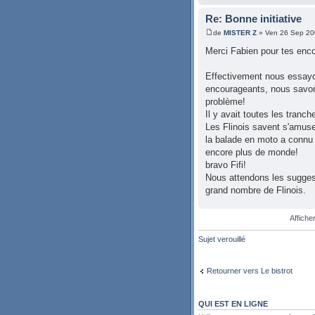
Re: Bonne initiative
de
MISTER Z
» Ven 26 Sep 20
Merci Fabien pour tes enc
Effectivement nous essayon
encourageants, nous savons
problème!
Il y avait toutes les tranch
Les Flinois savent s'amuser 
la balade en moto a connu 
encore plus de monde!
bravo Fifi!
Nous attendons les suggest
grand nombre de Flinois.
Affiche
Sujet verouillé
Retourner vers Le bistrot
QUI EST EN LIGNE