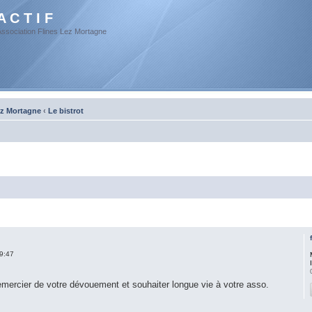
A C T I F
Association Flines Lez Mortagne
ez Mortagne
‹
Le bistrot
9:47
emercier de votre dévouement et souhaiter longue vie à votre asso.