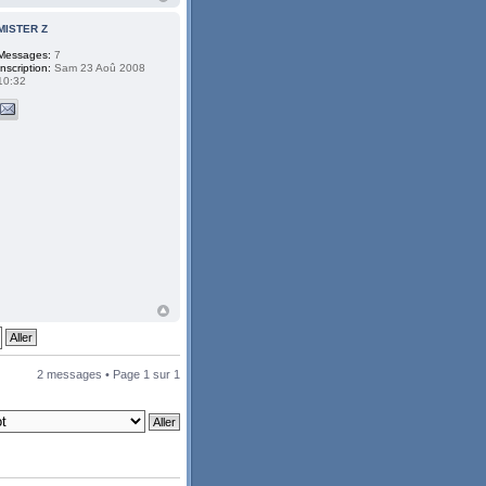
MISTER Z
Messages:
7
Inscription:
Sam 23 Aoû 2008
10:32
2 messages • Page
1
sur
1