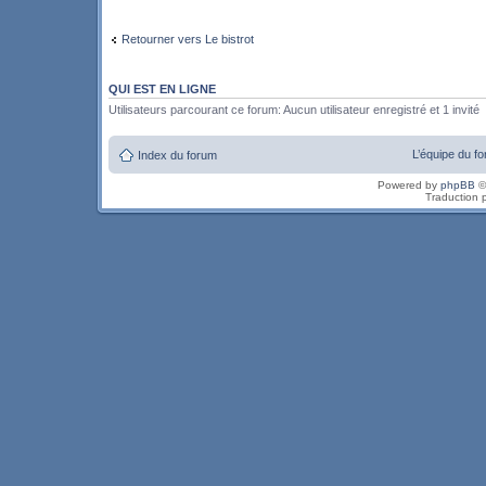
Retourner vers Le bistrot
QUI EST EN LIGNE
Utilisateurs parcourant ce forum: Aucun utilisateur enregistré et 1 invité
L’équipe du f
Index du forum
Powered by
phpBB
©
Traduction 