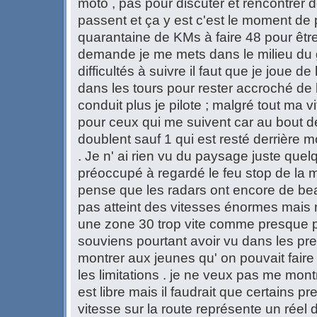
moto , pas pour discuter et rencontrer
passent et ça y est c'est le moment de pa
quarantaine de KMs à faire 48 pour êtr
demande je me mets dans le milieu du g
difficultés à suivre il faut que je joue de
dans les tours pour rester accroché de l
conduit plus je pilote ; malgré tout ma vi
pour ceux qui me suivent car au bout 
doublent sauf 1 qui est resté derrière mo
. Je n' ai rien vu du paysage juste quel
préoccupé à regardé le feu stop de la 
pense que les radars ont encore de bea
pas atteint des vitesses énormes mai
une zone 30 trop vite comme presque pa
souviens pourtant avoir vu dans les prem
montrer aux jeunes qu' on pouvait faire
les limitations . je ne veux pas me mon
est libre mais il faudrait que certains 
vitesse sur la route représente un réel d