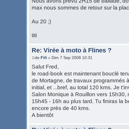
Nous avons prévu 2H15 de ballade, do
max nous sommes de retour sur la plac
Au 20 ;)
titi
Re: Virée à moto à Flines ?
de
Fifi
» Dim 7 Sep 2008 10:31
Salut Fred,
le road-book est maintenant bouclé ten
de Mortagne, de travaux programmés à f
initial, et ...bref, au total 120 kms. Je t'
Salon Monique à Rouillon vers 15h30, n
15h45 - 16h au plus tard. Tu finiras la
encore près de 40 kms.
A bientôt