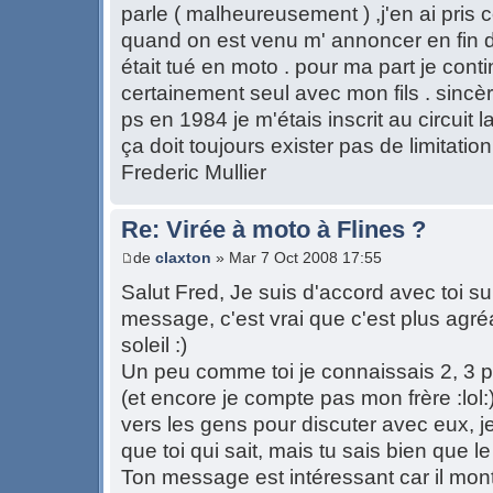
parle ( malheureusement ) ,j'en ai pris
quand on est venu m' annoncer en fin 
était tué en moto . pour ma part je cont
certainement seul avec mon fils . sinc
ps en 1984 je m'étais inscrit au circuit 
ça doit toujours exister pas de limitatio
Frederic Mullier
Re: Virée à moto à Flines ?
de
claxton
» Mar 7 Oct 2008 17:55
Salut Fred, Je suis d'accord avec toi su
message, c'est vrai que c'est plus agré
soleil :)
Un peu comme toi je connaissais 2, 3 p
(et encore je compte pas mon frère :lol:) m
vers les gens pour discuter avec eux, j
que toi qui sait, mais tu sais bien que 
Ton message est intéressant car il mont