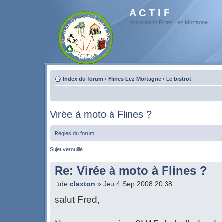
A C T I F
Association Flines Lez Mortagne
Index du forum
‹
Flines Lez Mortagne
‹
Le bistrot
Virée à moto à Flines ?
Règles du forum
Sujet verouillé
Re: Virée à moto à Flines ?
de
claxton
» Jeu 4 Sep 2008 20:38
salut Fred,