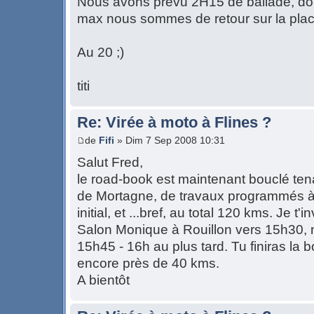
Nous avons prévu 2H15 de ballade, do
max nous sommes de retour sur la plac
Au 20 ;)
titi
Re: Virée à moto à Flines ?
de
Fifi
» Dim 7 Sep 2008 10:31
Salut Fred,
le road-book est maintenant bouclé ten
de Mortagne, de travaux programmés à f
initial, et ...bref, au total 120 kms. Je t'
Salon Monique à Rouillon vers 15h30, n
15h45 - 16h au plus tard. Tu finiras la
encore près de 40 kms.
A bientôt