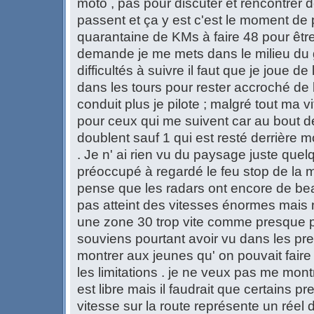
moto , pas pour discuter et rencontrer
passent et ça y est c'est le moment de pa
quarantaine de KMs à faire 48 pour êtr
demande je me mets dans le milieu du g
difficultés à suivre il faut que je joue de
dans les tours pour rester accroché de l
conduit plus je pilote ; malgré tout ma vi
pour ceux qui me suivent car au bout 
doublent sauf 1 qui est resté derrière mo
. Je n' ai rien vu du paysage juste quel
préoccupé à regardé le feu stop de la 
pense que les radars ont encore de bea
pas atteint des vitesses énormes mai
une zone 30 trop vite comme presque pa
souviens pourtant avoir vu dans les prem
montrer aux jeunes qu' on pouvait faire
les limitations . je ne veux pas me mon
est libre mais il faudrait que certains 
vitesse sur la route représente un réel d