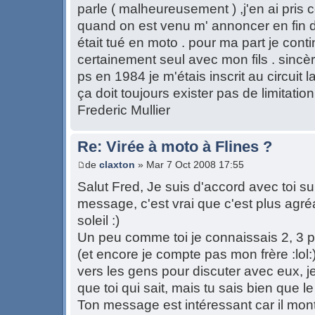
parle ( malheureusement ) ,j'en ai pris
quand on est venu m' annoncer en fin 
était tué en moto . pour ma part je cont
certainement seul avec mon fils . sinc
ps en 1984 je m'étais inscrit au circuit 
ça doit toujours exister pas de limitatio
Frederic Mullier
Re: Virée à moto à Flines ?
de
claxton
» Mar 7 Oct 2008 17:55
Salut Fred, Je suis d'accord avec toi su
message, c'est vrai que c'est plus agré
soleil :)
Un peu comme toi je connaissais 2, 3 p
(et encore je compte pas mon frère :lol:) m
vers les gens pour discuter avec eux, j
que toi qui sait, mais tu sais bien que 
Ton message est intéressant car il mont