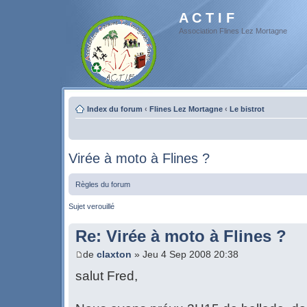
A C T I F
Association Flines Lez Mortagne
Index du forum
‹
Flines Lez Mortagne
‹
Le bistrot
Virée à moto à Flines ?
Règles du forum
Sujet verouillé
Re: Virée à moto à Flines ?
de
claxton
» Jeu 4 Sep 2008 20:38
salut Fred,