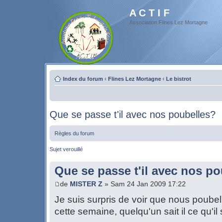
A C T I F
Association Flines Lez Mortagne
Index du forum
‹
Flines Lez Mortagne
‹
Le bistrot
Que se passe t'il avec nos poubelles?
Règles du forum
Sujet verouillé
Que se passe t'il avec nos p
de
MISTER Z
» Sam 24 Jan 2009 17:22
Je suis surpris de voir que nous poubel
cette semaine, quelqu'un sait il ce qu'i