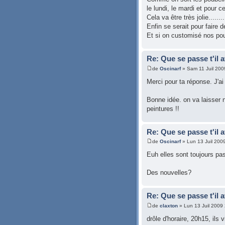
le lundi, le mardi et pour c
Cela va être très jolie........
Enfin se serait pour fair
Et si on customisé nos poube
Re: Que se passe t'il 
de
Oscinarf
» Sam 11 Juil 200
Merci pour ta réponse. J'ai 
Bonne idée. on va laisser 
peintures !!
Re: Que se passe t'il 
de
Oscinarf
» Lun 13 Juil 200
Euh elles sont toujours pa
Des nouvelles?
Re: Que se passe t'il 
de
claxton
» Lun 13 Juil 2009
drôle d'horaire, 20h15, ils