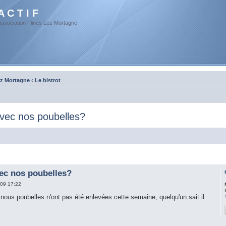
A C T I F
Association Flines Lez Mortagne
ez Mortagne
‹
Le bistrot
avec nos poubelles?
vec nos poubelles?
09 17:22
 nous poubelles n'ont pas été enlevées cette semaine, quelqu'un sait il