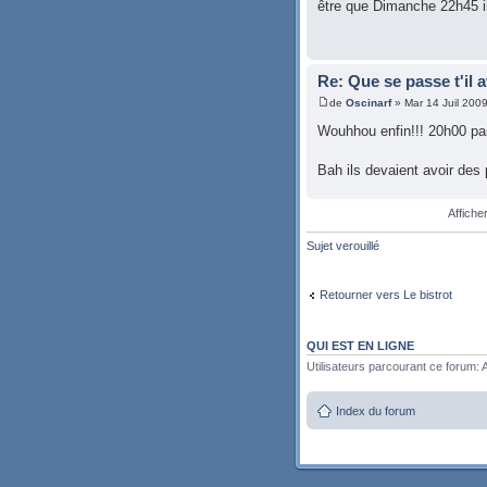
être que Dimanche 22h45 il
Re: Que se passe t'il 
de
Oscinarf
» Mar 14 Juil 200
Wouhhou enfin!!! 20h00 pas
Bah ils devaient avoir des 
Affiche
Sujet verouillé
Retourner vers Le bistrot
QUI EST EN LIGNE
Utilisateurs parcourant ce forum: A
Index du forum