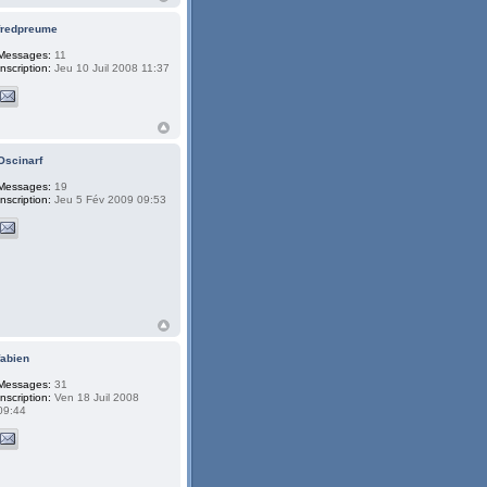
fredpreume
Messages:
11
Inscription:
Jeu 10 Juil 2008 11:37
Oscinarf
Messages:
19
Inscription:
Jeu 5 Fév 2009 09:53
fabien
Messages:
31
Inscription:
Ven 18 Juil 2008
09:44