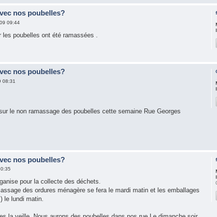
avec nos poubelles?
09 09:44
r les poubelles ont été ramassées .
avec nos poubelles?
9 08:31
s sur le non ramassage des poubelles cette semaine Rue Georges
avec nos poubelles?
10:35
ganise pour la collecte des déchets.
massage des ordures ménagère se fera le mardi matin et les emballages
) le lundi matin.
s la veille. Nous aurons des poubelles dans nos rue Le dimanche soir,