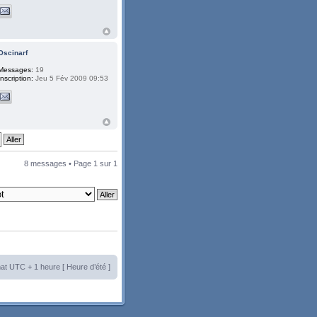
Oscinarf
Messages:
19
Inscription:
Jeu 5 Fév 2009 09:53
8 messages • Page
1
sur
1
at UTC + 1 heure [ Heure d’été ]