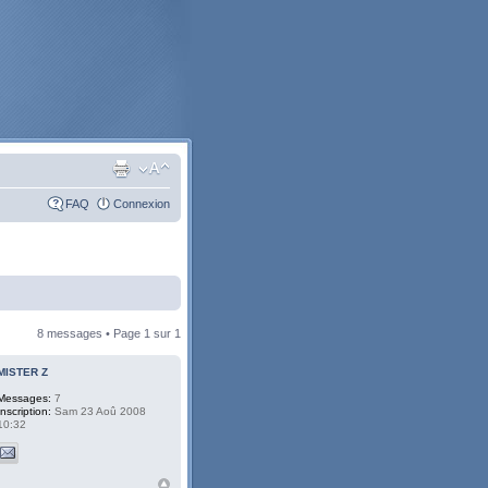
FAQ
Connexion
8 messages • Page
1
sur
1
MISTER Z
Messages:
7
Inscription:
Sam 23 Aoû 2008
10:32