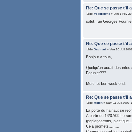
Re: Que se passe t'il 
de
fredpreume
» Dim 1 Fév 20
salut, rue Georges Fournie
Re: Que se passe t'il 
de
Oscinarf
» Ven 10 Juil 200
Bonjour à tous,
Quelqu'un aurait des info
Forunier???
Merci et bon week end.
Re: Que se passe t'il 
de
fabien
» Sam 11 Juil 2009 
La porte du hainaut se réor
A partir du 13/07/09 Le ra
(papier,cartons, plastique...
Cela promets.........
Comme on sort les poubelle