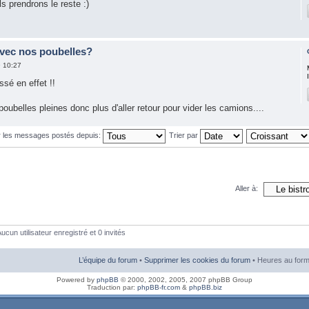
s prendrons le reste :)
avec nos poubelles?
9 10:27
sé en effet !!
poubelles pleines donc plus d'aller retour pour vider les camions....
r les messages postés depuis:
Trier par
Aller à:
ucun utilisateur enregistré et 0 invités
L’équipe du forum
•
Supprimer les cookies du forum
• Heures au form
Powered by
phpBB
© 2000, 2002, 2005, 2007 phpBB Group
Traduction par:
phpBB-fr.com
&
phpBB.biz