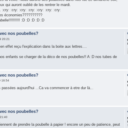
eux qui auront oublié de les rentrer le mardi.
. :cry: :cry: :cry: :cry: :cry: :cry: :cry:
e des économies??????????
lle!!!!!!!!!! :D :D :D :D :D
avec nos poubelles?
9 20:21
en effet reçu l'explication dans la boite aux lettres....
nos enfants se charger de la déco de nos poubelles!! A :D nos tubes de
avec nos poubelles?
9 16:54
s passées aujourd'hui ...Ca va commencer à etre dur là...
avec nos poubelles?
 21:40
 viennent de prendre la poubelle à papier ! encore un peu de patience, peut