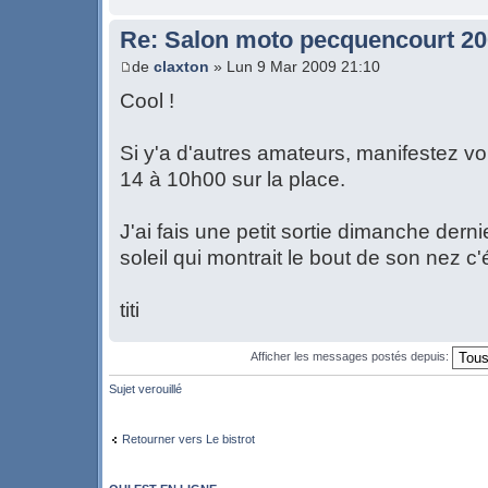
Re: Salon moto pecquencourt 2
de
claxton
» Lun 9 Mar 2009 21:10
Cool !
Si y'a d'autres amateurs, manifestez v
14 à 10h00 sur la place.
J'ai fais une petit sortie dimanche derni
soleil qui montrait le bout de son nez 
titi
Afficher les messages postés depuis:
Sujet verouillé
Retourner vers Le bistrot