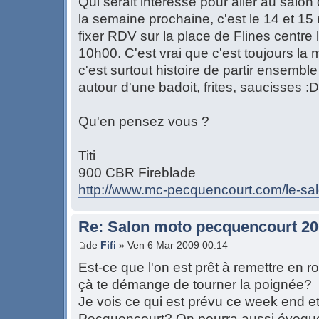
Qui serait intéressé pour aller au salo
la semaine prochaine, c'est le 14 et 1
fixer RDV sur la place de Flines centre
10h00. C'est vrai que c'est toujours l
c'est surtout histoire de partir ensemble
autour d'une badoit, frites, saucisses :D
Qu'en pensez vous ?
Titi
900 CBR Fireblade
http://www.mc-pecquencourt.com/le-sa
Re: Salon moto pecquencourt 2
de
Fifi
» Ven 6 Mar 2009 00:14
Est-ce que l'on est prêt à remettre en r
çà te démange de tourner la poignée?
Je vois ce qui est prévu ce week end e
Pecquencourt? On pourra aussi évoquer