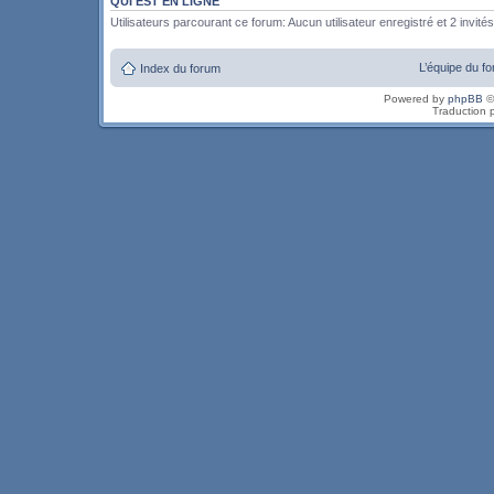
QUI EST EN LIGNE
Utilisateurs parcourant ce forum: Aucun utilisateur enregistré et 2 invités
L’équipe du f
Index du forum
Powered by
phpBB
©
Traduction 