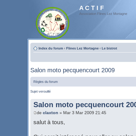
A C T I F
Association Flines Lez Mortagne
Index du forum
‹
Flines Lez Mortagne
‹
Le bistrot
Salon moto pecquencourt 2009
Règles du forum
Sujet verouillé
Salon moto pecquencourt 20
de
claxton
» Mar 3 Mar 2009 21:45
salut à tous,