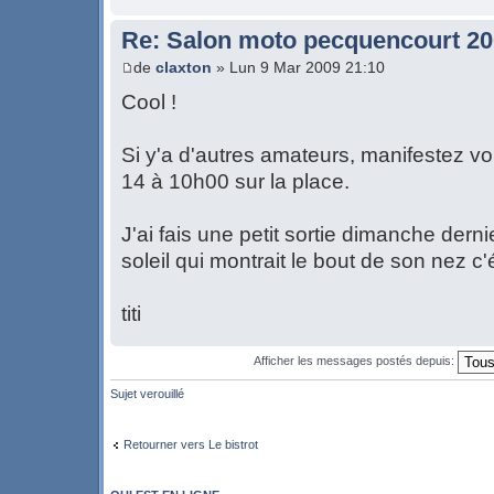
Re: Salon moto pecquencourt 2
de
claxton
» Lun 9 Mar 2009 21:10
Cool !
Si y'a d'autres amateurs, manifestez v
14 à 10h00 sur la place.
J'ai fais une petit sortie dimanche derni
soleil qui montrait le bout de son nez 
titi
Afficher les messages postés depuis:
Sujet verouillé
Retourner vers Le bistrot