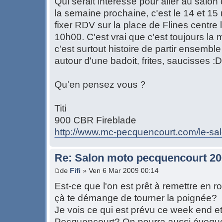
Qui serait intéressé pour aller au salo
la semaine prochaine, c'est le 14 et 1
fixer RDV sur la place de Flines centre
10h00. C'est vrai que c'est toujours l
c'est surtout histoire de partir ensemble
autour d'une badoit, frites, saucisses :D
Qu'en pensez vous ?
Titi
900 CBR Fireblade
http://www.mc-pecquencourt.com/le-sa
Re: Salon moto pecquencourt 2
de
Fifi
» Ven 6 Mar 2009 00:14
Est-ce que l'on est prêt à remettre en r
çà te démange de tourner la poignée?
Je vois ce qui est prévu ce week end e
Pecquencourt? On pourra aussi évoquer