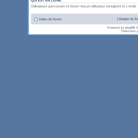
QUI EST EN LIGNE
Utilisateurs parcourant ce forum: Aucun utilisateur enregistré et 1 invité
L’équipe du f
Index du forum
Powered by
phpBB
©
Traduction 