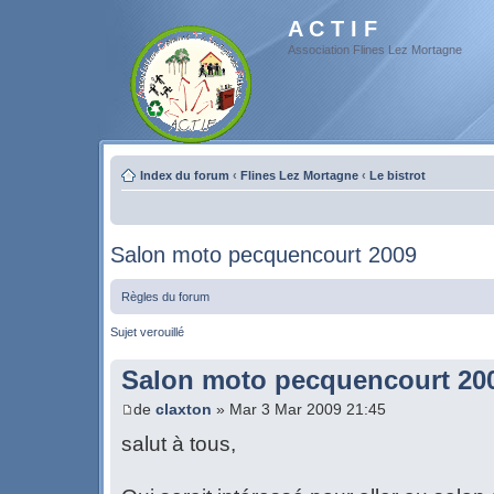
A C T I F
Association Flines Lez Mortagne
Index du forum
‹
Flines Lez Mortagne
‹
Le bistrot
Salon moto pecquencourt 2009
Règles du forum
Sujet verouillé
Salon moto pecquencourt 20
de
claxton
» Mar 3 Mar 2009 21:45
salut à tous,