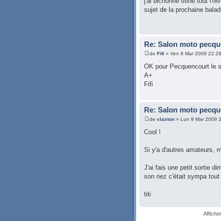
j'ai bichonné titine tout l'h
sujet de la prochaine bala
Re: Salon moto pecqu
de
Fifi
» Ven 6 Mar 2009 22:2
OK pour Pecquencourt le s
A+
Fifi
Re: Salon moto pecqu
de
claxton
» Lun 9 Mar 2009 
Cool !
Si y'a d'autres amateurs, 
J'ai fais une petit sortie d
son nez c'était sympa tou
titi
Affiche