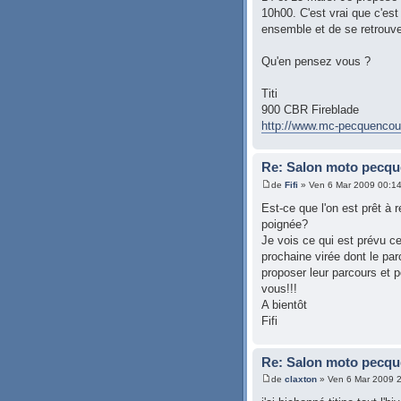
10h00. C'est vrai que c'est
ensemble et de se retrouver
Qu'en pensez vous ?
Titi
900 CBR Fireblade
http://www.mc-pecquencour
Re: Salon moto pecqu
de
Fifi
» Ven 6 Mar 2009 00:1
Est-ce que l'on est prêt à
poignée?
Je vois ce qui est prévu 
prochaine virée dont le par
proposer leur parcours et p
vous!!!
A bientôt
Fifi
Re: Salon moto pecqu
de
claxton
» Ven 6 Mar 2009 