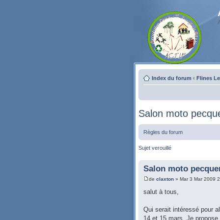
Index du forum
‹
Flines L
Salon moto pecqu
Règles du forum
Sujet verouillé
Salon moto pecque
de
claxton
» Mar 3 Mar 2009 
salut à tous,
Qui serait intéressé pour a
14 et 15 mars. Je propose 