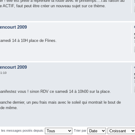
iver ! elle est prête à reprendre la route avec le printemps....t'as raison au
de ACTIF, faut peut être créer un nouveau sujet sur ce thème.
encourt 2009
9
amedi 14 à 10H place de Flines.
encourt 2009
21:10
manifestez vous ! sinon RDV ce samedi 14 à 10h00 sur la place.
imanche dernier, un peu frais mais avec le soleil qui montrait le bout de
t de même.
r les messages postés depuis:
Trier par