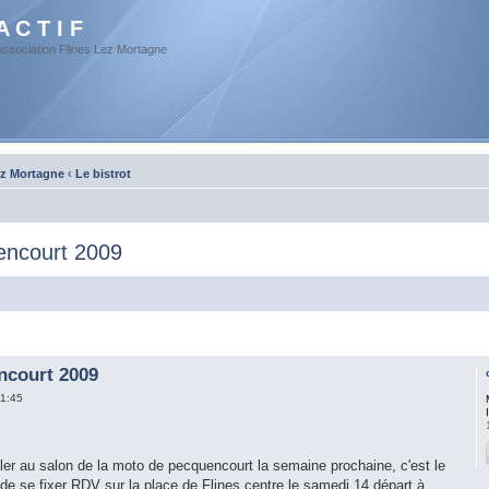
A C T I F
Association Flines Lez Mortagne
ez Mortagne
‹
Le bistrot
encourt 2009
ncourt 2009
21:45
ller au salon de la moto de pecquencourt la semaine prochaine, c'est le
de se fixer RDV sur la place de Flines centre le samedi 14 départ à