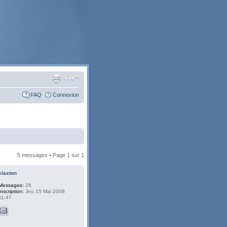
FAQ
Connexion
5 messages • Page
1
sur
1
claxton
Messages:
26
Inscription:
Jeu 15 Mai 2008
11:47