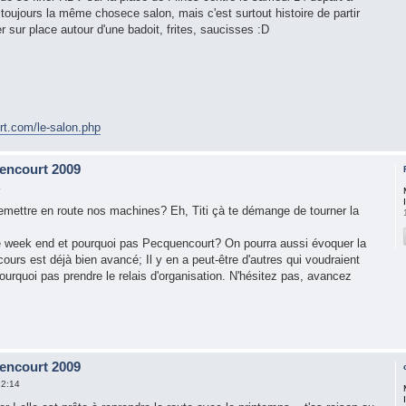
 toujours la même chosece salon, mais c'est surtout histoire de partir
 sur place autour d'une badoit, frites, saucisses :D
t.com/le-salon.php
encourt 2009
4
 remettre en route nos machines? Eh, Titi çà te démange de tourner la
ce week end et pourquoi pas Pecquencourt? On pourra aussi évoquer la
cours est déjà bien avancé; Il y en a peut-être d'autres qui voudraient
ourquoi pas prendre le relais d'organisation. N'hésitez pas, avancez
encourt 2009
22:14