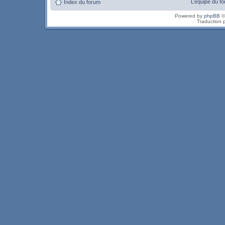
L’équipe du f
Index du forum
Powered by
phpBB
©
Traduction 