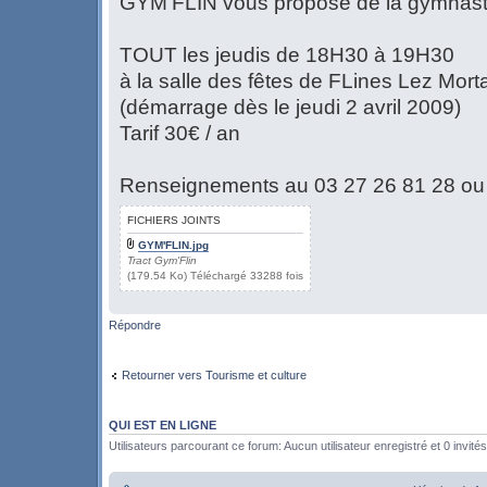
GYM'FLIN vous propose de la gymnasti
TOUT les jeudis de 18H30 à 19H30
à la salle des fêtes de FLines Lez Mor
(démarrage dès le jeudi 2 avril 2009)
Tarif 30€ / an
Renseignements au 03 27 26 81 28 ou
FICHIERS JOINTS
GYM'FLIN.jpg
Tract Gym'Flin
(179.54 Ko) Téléchargé 33288 fois
Répondre
Retourner vers Tourisme et culture
QUI EST EN LIGNE
Utilisateurs parcourant ce forum: Aucun utilisateur enregistré et 0 invités