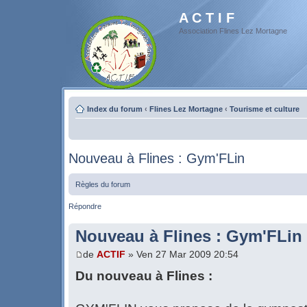
A C T I F
Association Flines Lez Mortagne
Index du forum
‹
Flines Lez Mortagne
‹
Tourisme et culture
Nouveau à Flines : Gym'FLin
Règles du forum
Répondre
Nouveau à Flines : Gym'FLin
de
ACTIF
» Ven 27 Mar 2009 20:54
Du nouveau à Flines :