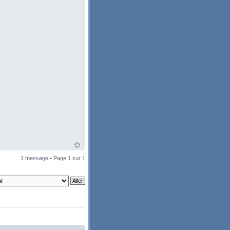
1 message • Page
1
sur
1