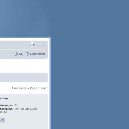
FAQ
Connexion
1 message • Page
1
sur
1
fabien
Messages:
31
Inscription:
Ven 18 Juil 2008
09:44