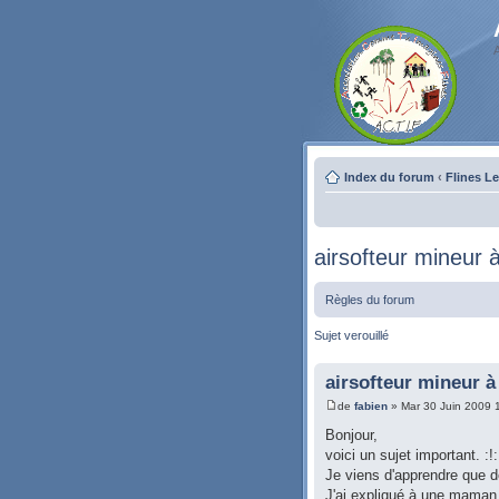
Index du forum
‹
Flines L
airsofteur mineur à
Règles du forum
Sujet verouillé
airsofteur mineur à 
de
fabien
» Mar 30 Juin 2009 
Bonjour,
voici un sujet important. :!: :!
Je viens d'apprendre que de
J'ai expliqué à une maman a