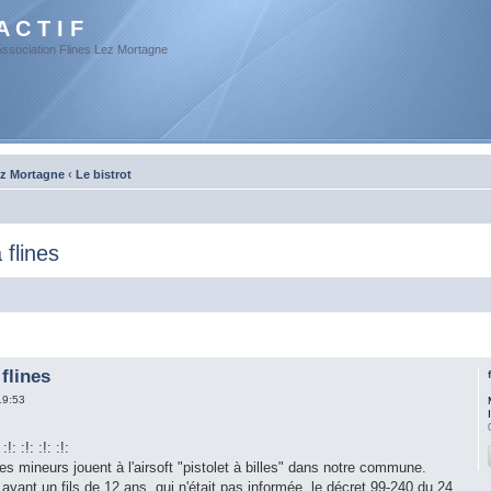
A C T I F
Association Flines Lez Mortagne
ez Mortagne
‹
Le bistrot
 flines
flines
19:53
: :!: :!: :!:
s mineurs jouent à l'airsoft "pistolet à billes" dans notre commune.
yant un fils de 12 ans, qui n'était pas informée, le décret 99-240 du 24