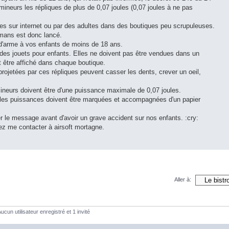
mineurs les répliques de plus de 0,07 joules (0,07 joules à ne pas
es sur internet ou par des adultes dans des boutiques peu scrupuleuses.
mans est donc lancé.
d'arme à vos enfants de moins de 18 ans.
des jouets pour enfants. Elles ne doivent pas être vendues dans un
it être affiché dans chaque boutique.
projetées par ces répliques peuvent casser les dents, crever un oeil,
ineurs doivent être d'une puissance maximale de 0,07 joules.
s les puissances doivent être marquées et accompagnées d'un papier
er le message avant d'avoir un grave accident sur nos enfants. :cry:
ez me contacter à airsoft mortagne.
Aller à:
ucun utilisateur enregistré et 1 invité