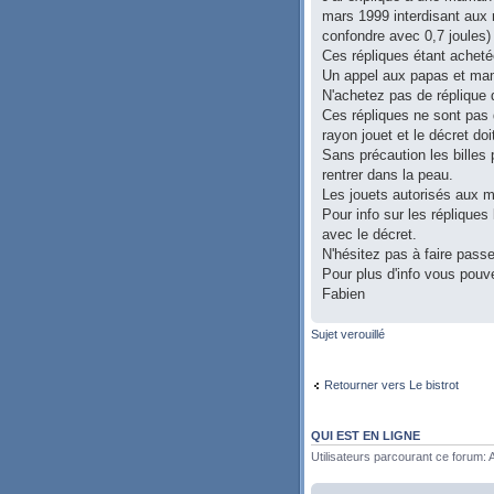
mars 1999 interdisant aux 
confondre avec 0,7 joules)
Ces répliques étant acheté
Un appel aux papas et ma
N'achetez pas de réplique 
Ces répliques ne sont pas 
rayon jouet et le décret do
Sans précaution les billes 
rentrer dans la peau.
Les jouets autorisés aux m
Pour info sur les réplique
avec le décret.
N'hésitez pas à faire pass
Pour plus d'info vous pouv
Fabien
Sujet verouillé
Retourner vers Le bistrot
QUI EST EN LIGNE
Utilisateurs parcourant ce forum: A