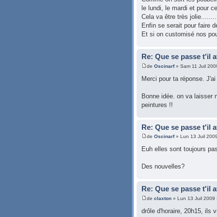
le lundi, le mardi et pour c
Cela va être très jolie........
Enfin se serait pour fair
Et si on customisé nos poube
Re: Que se passe t'il 
de
Oscinarf
» Sam 11 Juil 200
Merci pour ta réponse. J'ai 
Bonne idée. on va laisser 
peintures !!
Re: Que se passe t'il 
de
Oscinarf
» Lun 13 Juil 200
Euh elles sont toujours pa
Des nouvelles?
Re: Que se passe t'il 
de
claxton
» Lun 13 Juil 2009
drôle d'horaire, 20h15, ils