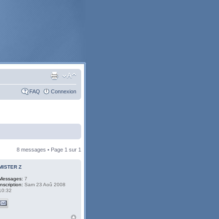
FAQ
Connexion
8 messages • Page
1
sur
1
MISTER Z
Messages:
7
Inscription:
Sam 23 Aoû 2008
10:32