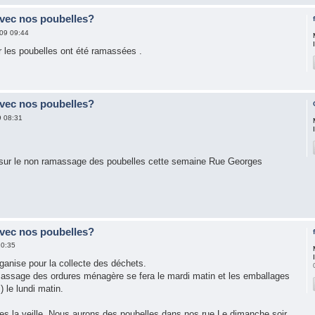
avec nos poubelles?
09 09:44
r les poubelles ont été ramassées .
avec nos poubelles?
9 08:31
s sur le non ramassage des poubelles cette semaine Rue Georges
avec nos poubelles?
10:35
ganise pour la collecte des déchets.
massage des ordures ménagère se fera le mardi matin et les emballages
) le lundi matin.
s la veille. Nous aurons des poubelles dans nos rue Le dimanche soir,