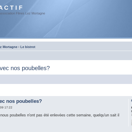
A C T I F
Association Flines Lez Mortagne
ez Mortagne
‹
Le bistrot
avec nos poubelles?
vec nos poubelles?
09 17:22
 nous poubelles n'ont pas été enlevées cette semaine, quelqu'un sait il