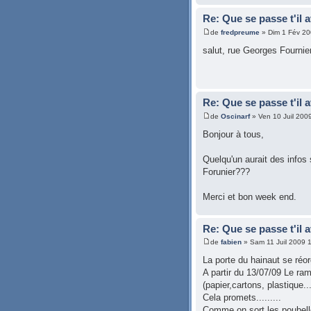
Re: Que se passe t'il 
de
fredpreume
» Dim 1 Fév 20
salut, rue Georges Fournie
Re: Que se passe t'il 
de
Oscinarf
» Ven 10 Juil 200
Bonjour à tous,
Quelqu'un aurait des info
Forunier???
Merci et bon week end.
Re: Que se passe t'il 
de
fabien
» Sam 11 Juil 2009 
La porte du hainaut se réor
A partir du 13/07/09 Le ra
(papier,cartons, plastique...
Cela promets.........
Comme on sort les poubelle