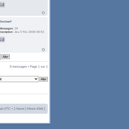
Oscinarf
Messages:
19
Inscription:
Jeu 5 Fév 2009 09:53
8 messages • Page
1
sur
1
at UTC + 1 heure [ Heure d’été ]