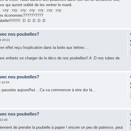
eux qui auront oublié de les rentrer le mardi.
. :cry: :cry: :cry: :cry: :cry: :cry: :cry:
e des économies??????????
lle!!!!!!!!!! :D :D :D :D :D
avec nos poubelles?
9 20:21
en effet reçu l'explication dans la boite aux lettres....
nos enfants se charger de la déco de nos poubelles!! A :D nos tubes de
avec nos poubelles?
9 16:54
s passées aujourd'hui ...Ca va commencer à etre dur là...
avec nos poubelles?
 21:40
 viennent de prendre la poubelle à papier ! encore un peu de patience, peut