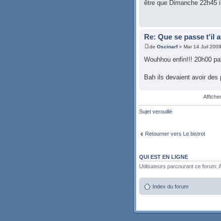
être que Dimanche 22h45 il
Re: Que se passe t'il 
de
Oscinarf
» Mar 14 Juil 200
Wouhhou enfin!!! 20h00 pas
Bah ils devaient avoir des 
Affiche
Sujet verouillé
Retourner vers Le bistrot
QUI EST EN LIGNE
Utilisateurs parcourant ce forum: A
Index du forum