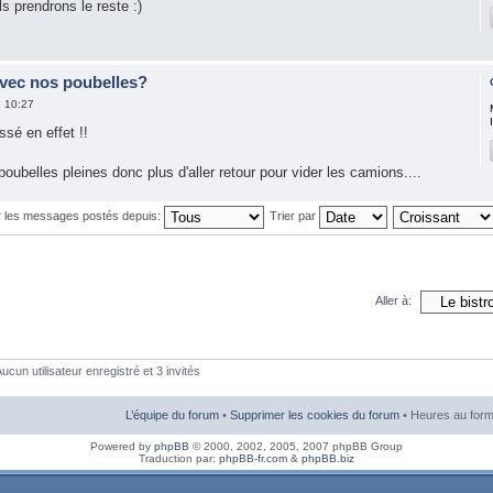
s prendrons le reste :)
avec nos poubelles?
9 10:27
sé en effet !!
poubelles pleines donc plus d'aller retour pour vider les camions....
r les messages postés depuis:
Trier par
Aller à:
ucun utilisateur enregistré et 3 invités
L’équipe du forum
•
Supprimer les cookies du forum
• Heures au form
Powered by
phpBB
© 2000, 2002, 2005, 2007 phpBB Group
Traduction par:
phpBB-fr.com
&
phpBB.biz