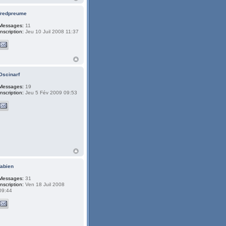
fredpreume
Messages:
11
Inscription:
Jeu 10 Juil 2008 11:37
Oscinarf
Messages:
19
Inscription:
Jeu 5 Fév 2009 09:53
fabien
Messages:
31
Inscription:
Ven 18 Juil 2008
09:44