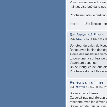
Vous pouvez aussi trouver 
hainaut distribué dans nos 
Prochaine date de dédica
Info::::::::: Une flinoise s
Re: écrivain à Flines
de
fabien
» Lun 7 Déc 2009 1
De retour du salon de Rou
Danaé avec le clan des éq
4 ème des meilleures vente
Encore une tv sur France 
L'aventure continue.
Un peu fatigués ce jour, alo
Prochain salon à Lille ce w
Re: écrivain à Flines
de
MISTER Z
» Sam 12 Déc 20
Bravo à notre Danae
Ca serait pas mal d'organi
rencontre avec les élèves
Bravo l'artiste, fais la bise