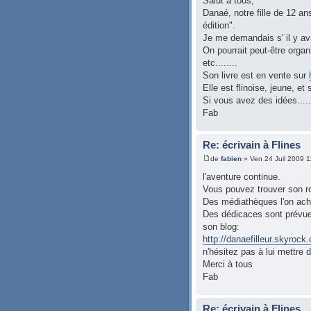
Salut à tous,
Danaé, notre fille de 12 ans
édition".
Je me demandais s' il y ava
On pourrait peut-être orga
etc........
Son livre est en vente sur
Elle est flinoise, jeune, et
Si vous avez des idées.......
Fab
Re: écrivain à Flines
de
fabien
» Ven 24 Juil 2009 1
l'aventure continue.
Vous pouvez trouver son rom
Des médiathèques l'on a
Des dédicaces sont prévues
son blog:
http://danaefilleur.skyrock
n'hésitez pas à lui mettre
Merci à tous
Fab
Re: écrivain à Flines