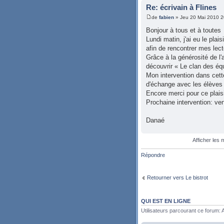
Re: écrivain à Flines
de
fabien
» Jeu 20 Mai 2010 2
Bonjour à tous et à toutes
Lundi matin, j'ai eu le pla
afin de rencontrer mes lect
Grâce à la générosité de l
découvrir « Le clan des éq
Mon intervention dans cett
d'échange avec les élèves 
Encore merci pour ce plaisi
Prochaine intervention: ven
Danaé
Afficher les
Répondre
Retourner vers Le bistrot
QUI EST EN LIGNE
Utilisateurs parcourant ce forum: A