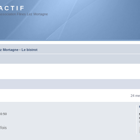
A C T I F
Association Flines Lez Mortagne
ez Mortagne
‹
Le bistrot
24 me
10:50
fois