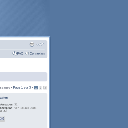
FAQ
Connexion
ssages •
Page
1
sur
3
•
1
2
3
fabien
Messages:
31
Inscription:
Ven 18 Juil 2008
09:44