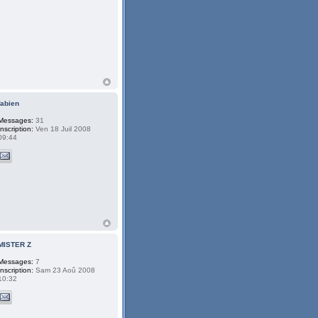
fabien
Messages:
31
Inscription:
Ven 18 Juil 2008
09:44
MISTER Z
Messages:
7
Inscription:
Sam 23 Aoû 2008
10:32