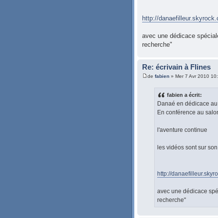
http://danaefilleur.skyrock
avec une dédicace spéciale
recherche"
Re: écrivain à Flines
de
fabien
» Mer 7 Avr 2010 10
fabien a écrit:
Danaé en dédicace au s
En conférence au salo
l'aventure continue
les vidéos sont sur son
http://danaefilleur.skyr
avec une dédicace spéc
recherche"