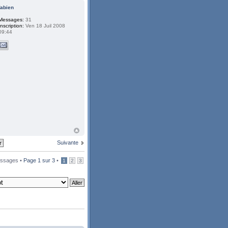
fabien
Messages:
31
Inscription:
Ven 18 Juil 2008
09:44
Suivante
ssages •
Page
1
sur
3
•
1
2
3