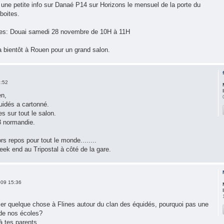
une petite info sur Danaé P14 sur Horizons le mensuel de la porte du
boites.
ces: Douai samedi 28 novembre de 10H à 11H
era bientôt à Rouen pour un grand salon.
1:52
en,
uidés a cartonné.
s sur tout le salon.
3 normandie.
rs repos pour tout le monde........
eek end au Tripostal à côté de la gare.
09 15:36
ser quelque chose à Flines autour du clan des équidés, pourquoi pas une
 de nos écoles?
 à tes parents