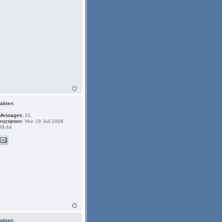
fabien
Messages:
31
Inscription:
Ven 18 Juil 2008
09:44
fabien