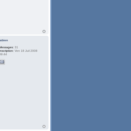
fabien
Messages:
31
Inscription:
Ven 18 Juil 2008
09:44