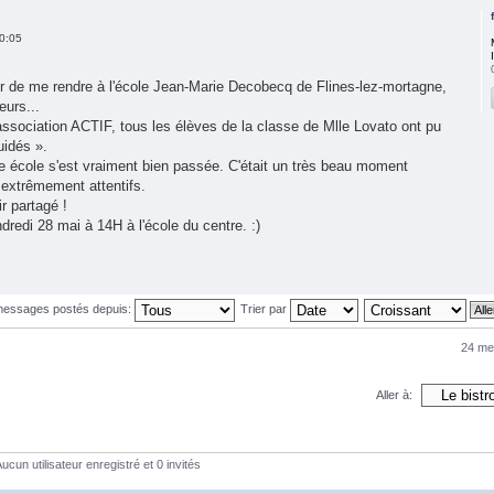
0:05
isir de me rendre à l'école Jean-Marie Decobecq de Flines-lez-mortagne,
eurs...
'association ACTIF, tous les élèves de la classe de Mlle Lovato ont pu
uidés ».
e école s'est vraiment bien passée. C'était un très beau moment
extrêmement attentifs.
r partagé !
dredi 28 mai à 14H à l'école du centre. :)
 messages postés depuis:
Trier par
24 me
Aller à:
ucun utilisateur enregistré et 0 invités