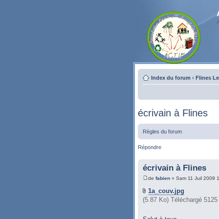
Index du forum
‹
Flines L
écrivain à Flines
Règles du forum
Répondre
écrivain à Flines
de
fabien
» Sam 11 Juil 2009 
1a_couv.jpg
(5.87 Ko) Téléchargé 5125 