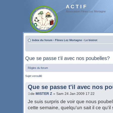
A C T I F
Association Flines Lez Mortagne
Index du forum
‹
Flines Lez Mortagne
‹
Le bistrot
Que se passe t'il avec nos poubelles?
Règles du forum
Sujet verouillé
Que se passe t'il avec nos p
de
MISTER Z
» Sam 24 Jan 2009 17:22
Je suis surpris de voir que nous poubel
cette semaine, quelqu'un sait il ce qu'i