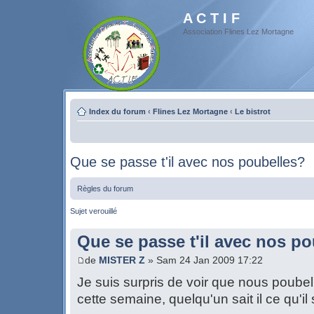
A C T I F
Association Flines Lez Mortagne
Index du forum
‹
Flines Lez Mortagne
‹
Le bistrot
Que se passe t'il avec nos poubelles?
Règles du forum
Sujet verouillé
Que se passe t'il avec nos p
de
MISTER Z
» Sam 24 Jan 2009 17:22
Je suis surpris de voir que nous poubel
cette semaine, quelqu'un sait il ce qu'i