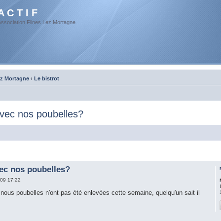
A C T I F
Association Flines Lez Mortagne
ez Mortagne
‹
Le bistrot
avec nos poubelles?
vec nos poubelles?
09 17:22
 nous poubelles n'ont pas été enlevées cette semaine, quelqu'un sait il