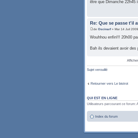
être que Dimanche 22h45 il
Re: Que se passe t'il 
de
Oscinarf
» Mar 14 Juil 200
Wouhhou enfin!!! 20h00 pas
Bah ils devaient avoir des 
Affiche
Sujet verouillé
Retourner vers Le bistrot
QUI EST EN LIGNE
Utilisateurs parcourant ce forum: A
Index du forum