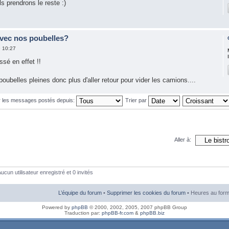
s prendrons le reste :)
avec nos poubelles?
9 10:27
sé en effet !!
poubelles pleines donc plus d'aller retour pour vider les camions....
r les messages postés depuis:
Trier par
Aller à:
ucun utilisateur enregistré et 0 invités
L’équipe du forum
•
Supprimer les cookies du forum
• Heures au form
Powered by
phpBB
© 2000, 2002, 2005, 2007 phpBB Group
Traduction par:
phpBB-fr.com
&
phpBB.biz