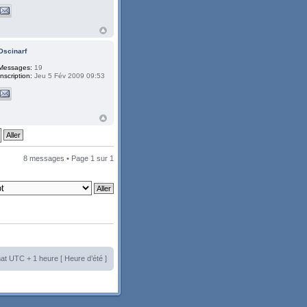
Oscinarf
Messages:
19
Inscription:
Jeu 5 Fév 2009 09:53
8 messages • Page
1
sur
1
at UTC + 1 heure [ Heure d’été ]