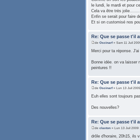
le lundi, le mardi et pour c
Cela va être très jolie........
Enfin se serait pour fair
Et si on customisé nos poube
Re: Que se passe t'il 
de
Oscinarf
» Sam 11 Juil 200
Merci pour ta réponse. J'ai 
Bonne idée. on va laisser 
peintures !!
Re: Que se passe t'il 
de
Oscinarf
» Lun 13 Juil 200
Euh elles sont toujours pa
Des nouvelles?
Re: Que se passe t'il 
de
claxton
» Lun 13 Juil 2009
drôle d'horaire, 20h15, ils