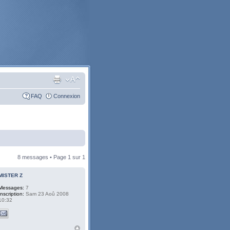
FAQ
Connexion
8 messages • Page
1
sur
1
MISTER Z
Messages:
7
Inscription:
Sam 23 Aoû 2008
10:32