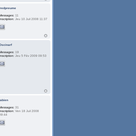
fredpreume
Messages:
11
Inscription:
Jeu 10 Juil 2008 11:37
Oscinarf
Messages:
19
Inscription:
Jeu 5 Fév 2009 09:53
fabien
Messages:
31
Inscription:
Ven 18 Juil 2008
09:44