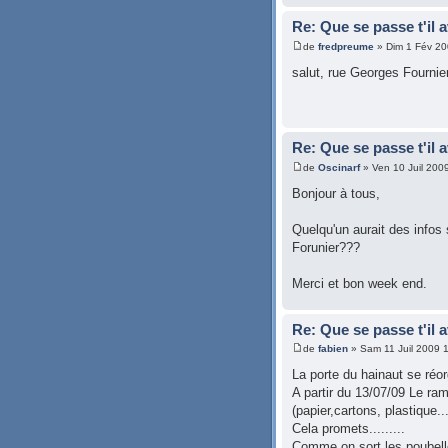
Re: Que se passe t'il 
de
fredpreume
» Dim 1 Fév 20
salut, rue Georges Fournie
Re: Que se passe t'il 
de
Oscinarf
» Ven 10 Juil 200
Bonjour à tous,
Quelqu'un aurait des info
Forunier???
Merci et bon week end.
Re: Que se passe t'il 
de
fabien
» Sam 11 Juil 2009 
La porte du hainaut se réor
A partir du 13/07/09 Le ra
(papier,cartons, plastique...
Cela promets.........
Comme on sort les poubelle