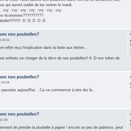
eux qui auront oublié de les rentrer le mardi.
. :cry: :cry: :cry: :cry: :cry: :cry: :cry:
e des économies??????????
lle!!!!!!!!!! :D :D :D :D :D
avec nos poubelles?
9 20:21
en effet reçu l'explication dans la boite aux lettres....
nos enfants se charger de la déco de nos poubelles!! A :D nos tubes de
avec nos poubelles?
9 16:54
s passées aujourd'hui ...Ca va commencer à etre dur là...
avec nos poubelles?
 21:40
 viennent de prendre la poubelle à papier ! encore un peu de patience, peut