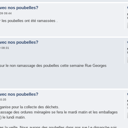
avec nos poubelles?
09 09:44
r les poubelles ont été ramassées .
avec nos poubelles?
9 08:31
s sur le non ramassage des poubelles cette semaine Rue Georges
avec nos poubelles?
10:35
ganise pour la collecte des déchets.
massage des ordures ménagère se fera le mardi matin et les emballages
) le lundi matin.
s la veille. Nous aurons des poubelles dans nos rue Le dimanche soir,