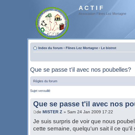
A C T I F
Association Flines Lez Mortagne
Index du forum
‹
Flines Lez Mortagne
‹
Le bistrot
Que se passe t'il avec nos poubelles?
Règles du forum
Sujet verouillé
Que se passe t'il avec nos p
de
MISTER Z
» Sam 24 Jan 2009 17:22
Je suis surpris de voir que nous poubel
cette semaine, quelqu'un sait il ce qu'i