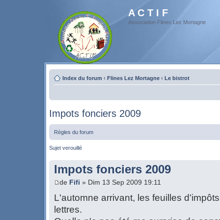
A C T I F
Association Flines Lez Mortagne
Index du forum
‹
Flines Lez Mortagne
‹
Le bistrot
Impots fonciers 2009
Règles du forum
Sujet verouillé
Impots fonciers 2009
de
Fifi
» Dim 13 Sep 2009 19:11
L'automne arrivant, les feuilles d'impô
lettres.