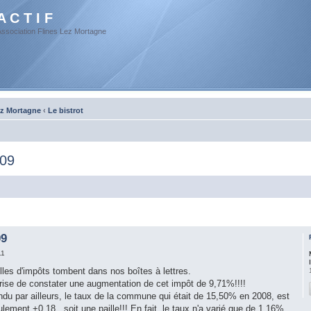
A C T I F
Association Flines Lez Mortagne
ez Mortagne
‹
Le bistrot
009
09
11
illes d'impôts tombent dans nos boîtes à lettres.
rise de constater une augmentation de cet impôt de 9,71%!!!!
 par ailleurs, le taux de la commune qui était de 15,50% en 2008, est
lement +0,18 , soit une paille!!! En fait, le taux n'a varié que de 1,16%