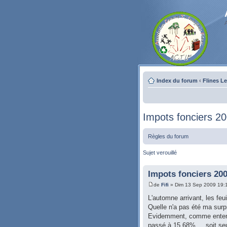
Index du forum
‹
Flines L
Impots fonciers 2
Règles du forum
Sujet verouillé
Impots fonciers 20
de
Fifi
» Dim 13 Sep 2009 19:
L'automne arrivant, les feu
Quelle n'a pas été ma surp
Evidemment, comme entendu
passé à 15,68% ... soit seu