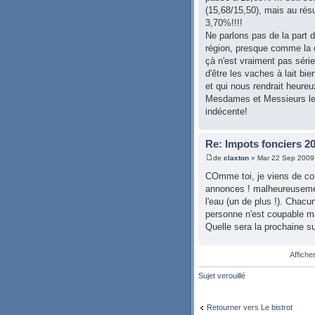
(15,68/15,50), mais au rés
3,70%!!!!
Ne parlons pas de la part 
région, presque comme la
çà n'est vraiment pas séri
d'être les vaches à lait bie
et qui nous rendrait heureux
Mesdames et Messieurs les
indécente!
Re: Impots fonciers 2
de
claxton
» Mar 22 Sep 2009
COmme toi, je viens de con
annonces ! malheureusemen
l'eau (un de plus !). Chacu
personne n'est coupable ma
Quelle sera la prochaine su
Affiche
Sujet verouillé
Retourner vers Le bistrot