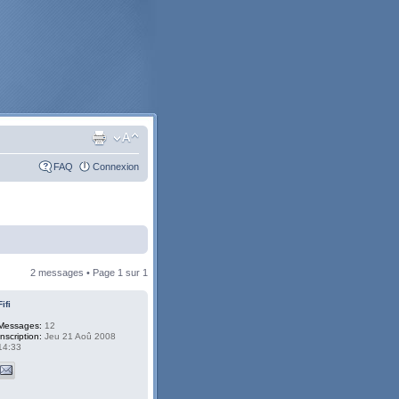
FAQ
Connexion
2 messages • Page
1
sur
1
Fifi
Messages:
12
Inscription:
Jeu 21 Aoû 2008
14:33