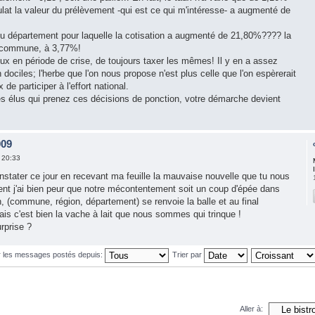
ulat la valeur du prélèvement -qui est ce qui m'intéresse- a augmenté de
du département pour laquelle la cotisation a augmenté de 21,80%???? la
 commune, à 3,77%!
eux en période de crise, de toujours taxer les mêmes! Il y en a assez
n dociles; l'herbe que l'on nous propose n'est plus celle que l'on espèrerait
 de participer à l'effort national.
 élus qui prenez ces décisions de ponction, votre démarche devient
009
 20:33
stater ce jour en recevant ma feuille la mauvaise nouvelle que tu nous
t j'ai bien peur que notre mécontentement soit un coup d'épée dans
n, (commune, région, département) se renvoie la balle et au final
is c'est bien la vache à lait que nous sommes qui trinque !
rprise ?
r les messages postés depuis:
Trier par
Aller à: