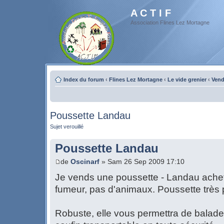
A C T I F
Association Flines Lez Mortagne
Index du forum
‹
Flines Lez Mortagne
‹
Le vide grenier
‹
Vend
Poussette Landau
Sujet verouillé
Poussette Landau
de
Oscinarf
» Sam 26 Sep 2009 17:10
Je vends une poussette - Landau ach
fumeur, pas d'animaux. Poussette très 
Robuste, elle vous permettra de balad