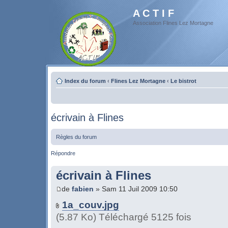
A C T I F
Association Flines Lez Mortagne
Index du forum
‹
Flines Lez Mortagne
‹
Le bistrot
écrivain à Flines
Règles du forum
Répondre
écrivain à Flines
de
fabien
» Sam 11 Juil 2009 10:50
1a_couv.jpg
(5.87 Ko) Téléchargé 5125 fois