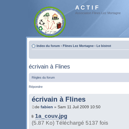
A C T I F
Association Flines Lez Mortagne
Index du forum
‹
Flines Lez Mortagne
‹
Le bistrot
écrivain à Flines
Règles du forum
Répondre
écrivain à Flines
de
fabien
» Sam 11 Juil 2009 10:50
1a_couv.jpg
(5.87 Ko) Téléchargé 5137 fois